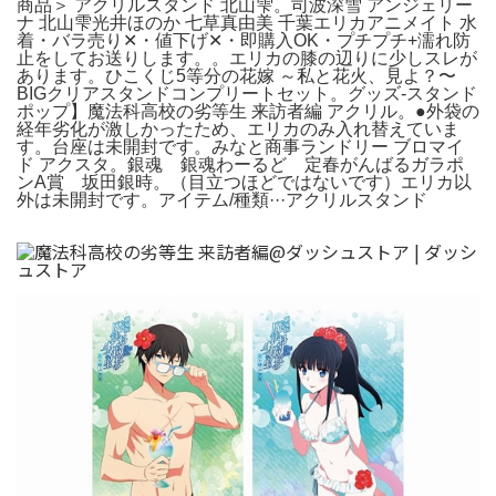
商品＞ アクリルスタンド 北山雫。司波深雪 アンジェリー
ナ 北山雫光井ほのか 七草真由美 千葉エリカアニメイト 水
着・バラ売り✕・値下げ✕・即購入OK・プチプチ+濡れ防
止をしてお送りします。。エリカの膝の辺りに少しスレが
あります。ひこくじ5等分の花嫁 ～私と花火、見よ？〜
BIGクリアスタンドコンプリートセット。グッズ-スタンド
ポップ】魔法科高校の劣等生 来訪者編 アクリル。●外袋の
経年劣化が激しかったため、エリカのみ入れ替えていま
す。台座は未開封です。みなと商事ランドリー ブロマイ
ド アクスタ。銀魂 銀魂わーるど 定春がんばるガラポ
ンA賞 坂田銀時。（目立つほどではないです）エリカ以
外は未開封です。アイテム/種類···アクリルスタンド