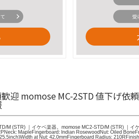
いて
受
る
歓迎 momose MC-2STD 値下げ依頼歓
報
STD/M (STR) ｜イケベ楽器。momose MC2-STD/M (STR
pleFingerboard: Indian RosewoodNut: Oiled BoneFre
(25.5inch)Width at Nut: 42.0mmFingerboard Radius: 210RFi