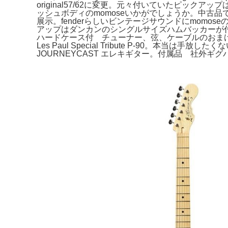
original57/62に変更。元々付いていたピ
ッシュボディのmomoseいかがでしょうか。中古品ですの
展示。fenderらしいビンテージサウンドにmomoseのキラッ
アップはダンカンのシングルサイズハムバッカーが付いてい
ハードケース付 チューナー、弦、ケーブルのおまけ付き。ト
Les Paul Special Tribute P-90。本当は手放
JOURNEYCAST エレキギター。付属品 社外ギグ