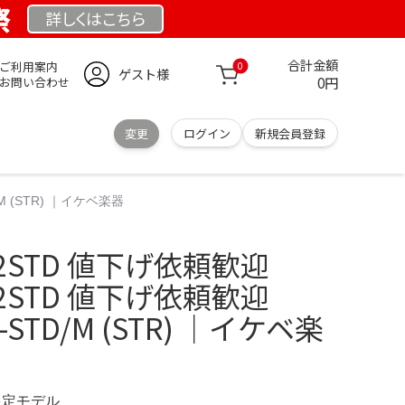
祭
詳しくは
こちら
合計金額
ご利用案内
0
ゲスト様
0円
お問い合わせ
変更
ログイン
新規会員登録
/M (STR) ｜イケベ楽器
C-2STD 値下げ依頼歓迎
C-2STD 値下げ依頼歓迎
-STD/M (STR) ｜イケベ楽
T 限定モデル