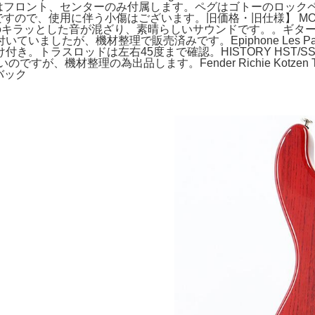
ックアップはフロント、センターのみ付属します。ペグはゴトーのロ
で、使用に伴う小傷はございます。旧価格・旧仕様】 MOMOSE MC
とした音が混ざり、素晴らしいサウンドです。。ギター Tom Anderson
ましたが、機材整理で販売済みです。Epiphone Les Paul
ラスロッドは左右45度まで確認。HISTORY HST/SSH-P
したくないのですが、機材整理の為出品します。Fender Richie Kotzen
バック