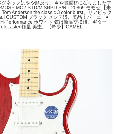
ックペグネックはやや順反り。今や貴重材になりましたア
2-STD/M SBBD S/N：20869 モモセ 【未
 the classic 3 color burst。リアピック
 CUSTOM ブラック メンテ済。美品！バーニー♦︎
erformance ホワイト 弦は新品交換済。ギター
 Telecaster 軽量 美杢。【希少】CAMEL