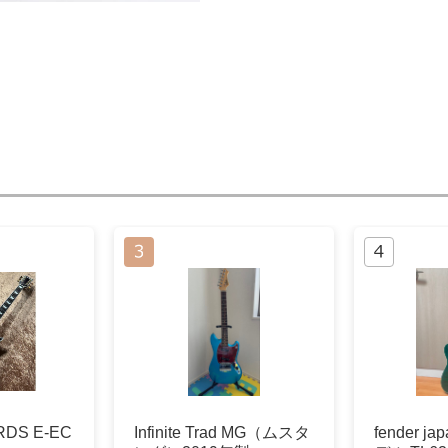
DS E-EC
Infinite Trad MG（ムスタ
fender j