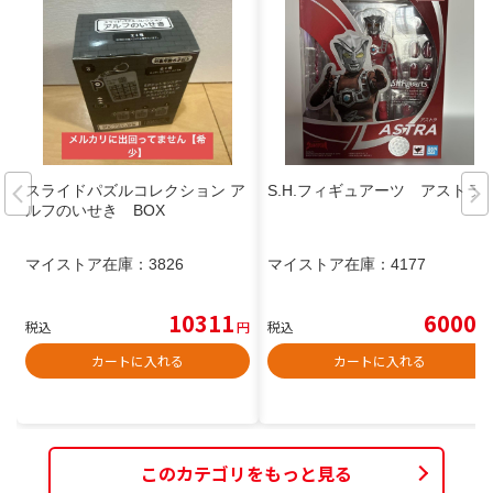
スライドパズルコレクション ア
S.H.フィギュアーツ アストラ
ルフのいせき BOX
マイストア在庫：
3826
マイストア在庫：
4177
10311
6000
税込
円
税込
円
カートに入れる
カートに入れる
このカテゴリをもっと見る