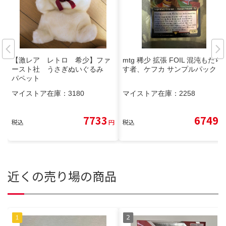
【激レア レトロ 希少】ファ
mtg 稀少 拡張 FOIL 混沌もたら
ースト社 うさぎぬいぐるみ
す者、ケフカ サンプルパック fic
パペット
マイストア在庫：
3180
マイストア在庫：
2258
7733
6749
税込
円
税込
円
近くの売り場の商品