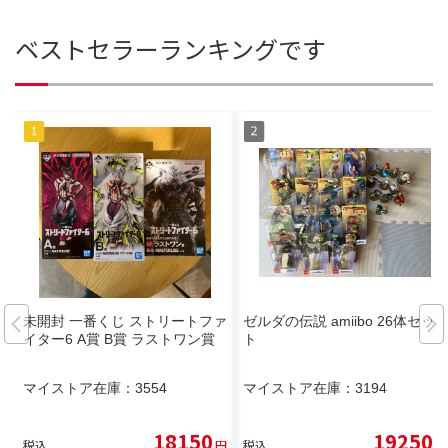
ベストセラーランキングです
未開封 一番くじ ストリートファ
ゼルダの伝説 amiibo 26体セッ
イター6 A賞 B賞 ラストワン賞
ト
マイストア在庫：
3554
マイストア在庫：
3194
18150
19250
税込
円
税込
円