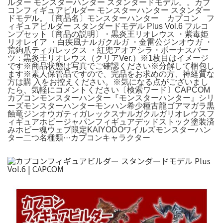
ルダー モンスターハンター スタンダードモデル。。カプ
コンフィギュアビルダー モンスターハンター スタンダー
ドモデル。〔商品名〕モンスターハンター カプコン フ
ィギュアビルダー スタンダードモデル Plus Vol.6 フルコ
ンプセット〔商品の説明〕・黒炎王リオレウス ・紫毒姫
リオレイア ・白疾風ナルガクルガ ・金雷公ジンオウガ ・
荒鉤爪ティガレックス ・紅兜アオアシラ・ボーナスパー
ツ：黒炎王リオレウス（クリアVer.）※1枚目はイメージ
です※商品状態は写真でご確認ください※分解して梱包し
ます※素人保管品ですので、完品をお求めの方、神経質な
方は購 入をお控えください。※気になる点がございまし
たら、気軽にコメントください〔検索ワード〕CAPCOM
カプコンモンスターハンター『モンスターハンター』シリ
ーズモンスターハンターモンハン希少種古龍ゴアマガラ黒
蝕竜ジンオウガティガレックスナルガクルガリオレウスフ
ィギュアホビージャパンフィギュアデッドストック塗装済
みホビー魂ウェブ限定KAIYODOワイルズモンスターハン
ター二つ名種類···カプコンキャラクター