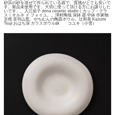
砂浜の砂を混ぜて作られている器で、質感がとても良いで
す。新品未使用です。大切に使って頂ける方にお譲りした
いです。。入江佑子 dona ceramic studio｜カップ・グラ
ス｜オルネ ド フォイユ。。澤村陶哉 深鉢 器 中鉢 作家物
京焼 音羽山窯。やちむんの陶器ボウル。辻和美 Kazumi
Tsuji おはち深 ガラスボウル鉢 コユキ（小雪）