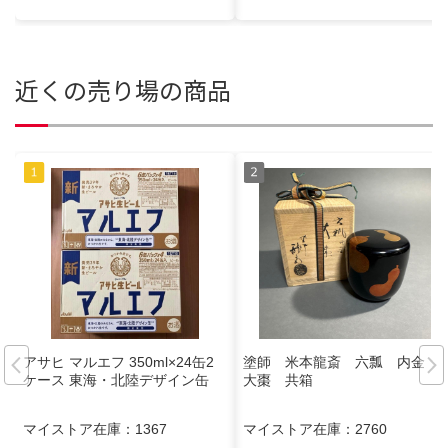
近くの売り場の商品
アサヒ マルエフ 350ml×24缶2
塗師 米本龍斎 六瓢 内金
ケース 東海・北陸デザイン缶
大棗 共箱
マイストア在庫：
1367
マイストア在庫：
2760