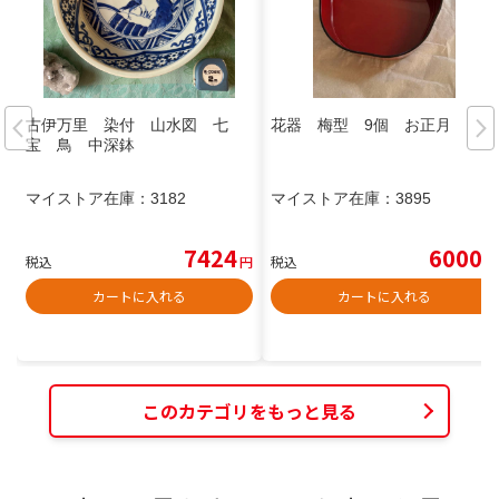
古伊万里 染付 山水図 七
花器 梅型 9個 お正月
宝 鳥 中深鉢
マイストア在庫：
3182
マイストア在庫：
3895
7424
6000
税込
円
税込
円
カートに入れる
カートに入れる
このカテゴリをもっと見る