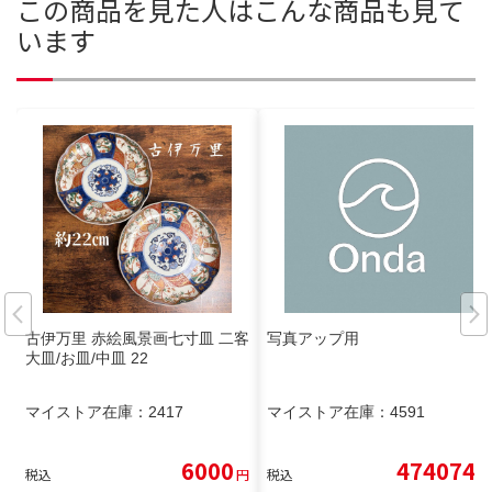
この商品を見た人はこんな商品も見て
います
古伊万里 赤絵風景画七寸皿 二客
写真アップ用
大皿/お皿/中皿 22
マイストア在庫：
2417
マイストア在庫：
4591
6000
474074
税込
円
税込
円